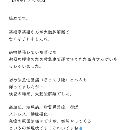
日:
橋本です。
笑福亭笑瓶さんが大動脈解離で
亡くなられましたね。
病棟勤務していた頃にも
激烈な腰痛のため救急車で運ばれてきた患者さんがいら
っしゃいました。
初めは急性腰痛（ぎっくり腰）と本人も
仰ってましたが…
検査の結果、大動脈解離でした。
高血圧、糖尿病、脂質異常症、喫煙
ストレス、動脈硬化…
発症の原因は様々ですが、突然やってくる
というのが現状です！こわいですね