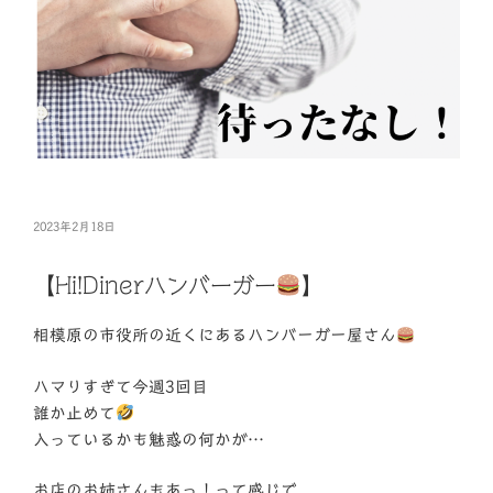
投
2023年2月18日
稿
日:
【Hi!Dinerハンバーガー
】
相模原の市役所の近くにあるハンバーガー屋さん
ハマりすぎて今週3回目
誰か止めて
入っているかも魅惑の何かが…
お店のお姉さんもあっ！って感じで