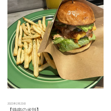
投
2023年2月23日
稿
【持病のお話】