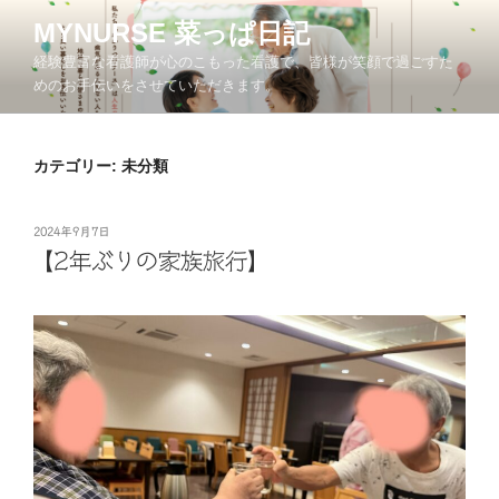
コ
MYNURSE 菜っぱ日記
ン
経験豊富な看護師が心のこもった看護で、皆様が笑顔で過ごすた
テ
めのお手伝いをさせていただきます。
ン
ツ
へ
カテゴリー:
未分類
ス
キ
ッ
投
2024年9月7日
プ
稿
【2年ぶりの家族旅行】
日: