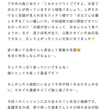
でも外の風にあたり「これからドライブですよ。お家で
お父さんが待っていますから頑張りましょう」と声をか
けると笑顔が見られ目もパッチリ開けて「お父さんは優
しすぎるくらい優しいの」や何週間も経口摂取できてい
なかったのに「お腹が空いちゃって、おまんじゅう食べ
ようか」など、急に活気が出て、心配されていた血圧低
下もなく、むしろ上がったくらい元気になりました
家に着いて旦那さんと再会して素敵な笑顔
本当に仲良しなんだなぁと…。
そしてやっぱり家っていいですよね！
誰にとっても家って最高です
もしかしたら病院にいるよりも命が短くなるかもしれな
い。それでも最期をどこで誰と過ごすか…。
今回このミッションに立ち会えたこと本当に感謝です。
看護学生の頃、受け持った患者さんとその時の自分が抱