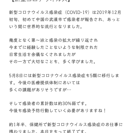
日:
新型コロナウイルス感染症（COVID-19）は2019年12月
初旬、初めて中国の武漢市で感染者が報告され、あっと
いう間に世界的な流行となりました。
幾度となく第〜派と感染の拡大が繰り返され
今までに経験したことないような制限された
日常生活を余儀なくされましたが
その一方で大切なことも、多く学びました。
5月8日には新型コロナウイルス感染症も5類に移行しま
す。今後の医療提供体制においては
多くの課題がありそうですが…
そして感染者の累計数は約30%弱です。
今後も感染予防行動していく必要がありますね！
約1年半、保健所で新型コロナウイルス感染症のお仕事に
携わりました。本日をもって終了です。