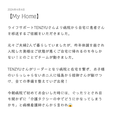
投
2024年4月4日
稿
【My Home】
日:
ライフサポートTENZYUさんより病院から自宅に患者さん
を移送するご依頼をいただきました。
元々ご夫婦2人で暮らしていましたが、昨年体調を崩され
入院した奥様はご状態が悪くご自宅に帰れるのも今しか
ない！とのことでチームが動きました。
TENZYUさんがリーダーとなり病院と在宅を繋ぎ、お子様
のいらっしゃらないお二人に福島から姪御さんが駆けつ
け、全ての準備を整えていざ出発！
今朝病院で初めてお会いした時には、ぐったりとされ目
も開かずに「介護タクシーの中でどうにかなってしまう
かも」と病棟看護師さんから言われ