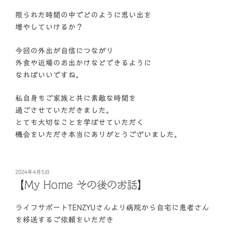
限られた時間の中でどのように思い出を
増やしていけるか？
今回の外出が自信につながり
外食や近場のお出かけなどできるように
なればいいですね。
私自身もご家族と共に素敵な時間を
過ごさせていただきました。
とても大切なことを学ばせていただく
機会をいただき本当にありがとうございました。
投
2024年4月5日
稿
【My Home その後のお話】
日:
ライフサポートTENZYUさんより病院から自宅に患者さん
を移送するご依頼をいただき